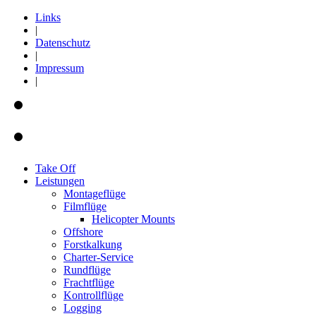
Links
|
Datenschutz
|
Impressum
|
Take Off
Leistungen
Montageflüge
Filmflüge
Helicopter Mounts
Offshore
Forstkalkung
Charter-Service
Rundflüge
Frachtflüge
Kontrollflüge
Logging