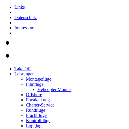
Links
|
Datenschutz
|
Impressum
|
Take Off
Leistungen
Montageflüge
Filmflüge
Helicopter Mounts
Offshore
Forstkalkung
Charter-Service
Rundflüge
Frachtflüge
Kontrollflüge
Logging