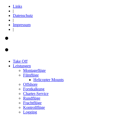
Links
|
Datenschutz
|
Impressum
|
Take Off
Leistungen
Montageflüge
Filmflüge
Helicopter Mounts
Offshore
Forstkalkung
Charter-Service
Rundflüge
Frachtflüge
Kontrollflüge
Logging